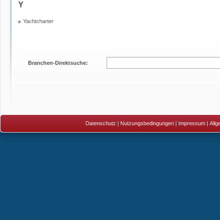
Y
Yachtcharter
Branchen-Direktsuche:
Datenschutz
|
Nutzungsbedingungen
|
Impressum
|
All