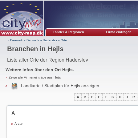
Länder & Regionen
Firma eintragen
» Denmark
»
Danmark
»
Haderslev
»
Orte
Branchen in Hejls
Liste aller Orte der Region Haderslev
Weitere Infos über den Ort
Hejls
:
Zeige alle Firmeneinträge aus Hejls
Landkarte / Stadtplan für Hejls anzeigen
A
B
C
E
F
G
H
J
R
A
Ärzte