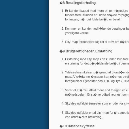
�8 Betalingsforhaling
Er kunden bagud med mere en to m�neders betal
fundet sted. Kunden er i dette tilf�lde forpli
forlanges, n�r det fulde bel�b er betalt.
Kommer en kunde med l�bende betalinger bag
yderligere varsel.
City-map forbeholder sig ret til krav om d�kn
�9 Brugsrettigheder, Erstatning
Erstatning mod city-map kan kunden kun fore
erstatning for det p�g�ldende bel�b i denne
Ydelsesforsinkelser p� grund af uforst�ende
map. Af s�danne �rsager kan n�vnes strejke
forstyrrelser i tjenester hos TDC og Tysk Tel
Varer et st�rre udfald mere end to uger, er k
m�nedsgebyr. Et st�rre udfald regnes, som n�
Skyldes udfaldet tjenester som er udenfor ci
Skyldes udfaldet en af city-map for�rsaget tje
ved ordre�rets afslutning.
�10 Databeskyttelse