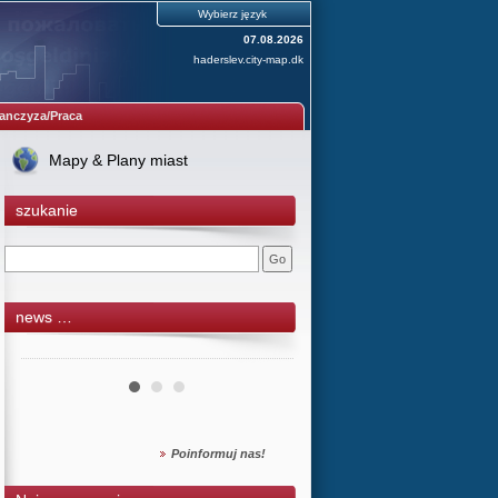
Wybierz język
07.08.2026
haderslev.city-map.dk
anczyza/Praca
Mapy & Plany miast
szukanie
news …
Poinformuj nas!