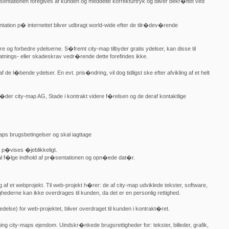
r�sentationen foregives af kunden og meddelte korrekturtryk og bliver bekr�ftet ved
tation p� internettet bliver udbragt world-wide efter de tilr�dev�rende
re og forbedre ydelserne. S�fremt city-map tilbyder gratis ydelser, kan disse til
atnings- eller skadeskrav vedr�rende dette forefindes ikke.
f de l�bende ydelser. En evt. pris�ndring, vil dog tidligst ske efter afvikling af et helt
r�der city-map AG, Stade i kontrakt videre f�relsen og de deraf kontaktlige
-maps brugsbetingelser og skal iagttage
 p�vises �jeblikkeligt.
kal f�lge indhold af pr�sentationen og opn�ede dat�r.
 et webprojekt. Til web-projekt h�rer: de af city-map udviklede tekster, software,
tighederne kan ikke overdrages til kunden, da det er en personlig rettighed.
else) for web-projektet, bliver overdraget til kunden i kontrakt�ret.
ing city-maps ejendom. Uindskr�nkede brugsrettigheder for: tekster, billeder, grafik,