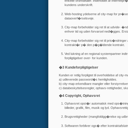
enkelte ordreaftaler. Indeholdet af Internetp
kundens underskrift.
Web-hosting ydelserne af city-map for pr�sen
dataoverf�rselsveje.
City-map forbeholder sig ret til at udvide- �nd
enhver tid og uden forvarsel nedl�gges. Erst
City-map forbeholder sig ret til pris�ndringer a
kontrakt�r p� den p�g�ldende kontrakt.
Ved lukning af en regional systempartner indt
forpligtigelser over- for kunden.
�3 Kundeforpligtigelser
Kunden er retlig forpligtet til overholdelse af city
a) udleverede password�s hemligholdes.
b) city-map erkendbare mangler eller forstyrrelser
c) databeskyttelsesregler, ophavs-rettigheder, s
�4 Copyright, Ophavsret
Ophavsret opst�r automatisk med ops�tning af
billeder, grafik, film, musik og lyd. Ophavsret
Brugsrettigheder (mangfoldigg�relse og udbred
Softwaren forbliver ogs� efter kontraktafslutn