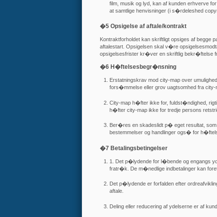
film, musik og lyd, kan af kunden erhverve 
at samtlige henvisninger (i s�rdeleshed copy
�5 Opsigelse af aftale/kontrakt
Kontraktforholdet kan skriftligt opsiges af begge 
aftalestart. Opsigelsen skal v�re opsigelsesmodt
opsigelsesfrister kr�ver en skriftlig bekr�ftelse f
�6 H�ftelsesbegr�nsning
Erstatningskrav mod city-map over umulighede
fors�mmelse eller grov uagtsomhed fra city-m
City-map h�fter ikke for, fuldst�ndighed, rigt
h�fter city-map ikke for tredje persons retstri
Ber�res en skadeslidt p� eget resultat, som 
bestemmelser og handlinger ogs� for h�ftels
�7 Betalingsbetingelser
1. Det p�lydende for l�bende og engangs ydel
fratr�k. De m�nedlige indbetalinger kan fore
Det p�lydende er forfalden efter ordreafvikling
aftale.
Deling eller reducering af ydelserne er af kund