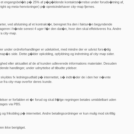
for et engangsbel�b p� 25% af p�g�ldende kontaktst�rrelse under foruds�tning af,
right og meta-henvisninger) p� opretsindehaver city-map fjernes.
parter, ved afslutning af et kontrakt�r, beregnet fra den i faktur�n begyndende
ageren i h�nde senest 4 uger f�r den dat�n, hvor den skal effektiveres fra. Andre
ra city-map.
r under ordreforhandlinger er udelukket, med mindre der er udvist fors�tlig
ap�s side. Dette g�lder opkobling, opfyldning og indretning af city-map sider.
ighed eller aktualitet af de af kunden udleverede informations materialer. Desuden
dende handlinger, under udnyttelse af tilbudte ydelser.
skyldes fx ledningsudfald p� internettet, s� indtr�der de i den her n�vnte
e fra city-map overfor deres kunde.
ser er forfalden et �r forud og skal if�lge regningen betales umiddelbart uden
tages via PBS.
 og frikobling p� internettet. Andre betalingsordninger er kun mulig mod skriftlig
en ikke berigtiget.