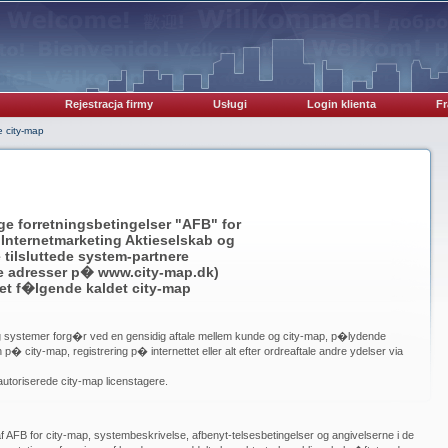
Rejestracja firmy
Usługi
Login klienta
Fr
 city-map
ge forretningsbetingelser "AFB" for
 Internetmarketing Aktieselskab og
 tilsluttede system-partnere
le adresser p� www.city-map.dk)
det f�lgende kaldet city-map
 og systemer forg�r ved en gensidig aftale mellem kunde og city-map, p�lydende
 p� city-map, registrering p� internettet eller alt efter ordreaftale andre ydelser via
autoriserede city-map licenstagere.
 AFB for city-map, systembeskrivelse, afbenyt-telsesbetingelser og angivelserne i de