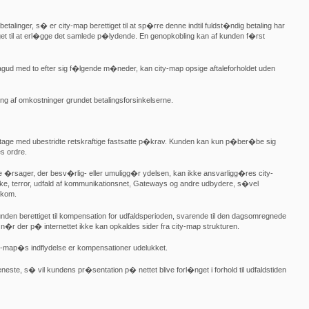
inger, s� er city-map berettiget til at sp�rre denne indtil fuldst�ndig betaling har
gtiget til at erl�gge det samlede p�lydende. En genopkobling kan af kunden f�rst
ud med to efter sig f�lgende m�neder, kan city-map opsige aftaleforholdet uden
ing af omkostninger grundet betalingsforsinkelserne.
tage med ubestridte retskraftige fastsatte p�krav. Kunden kan kun p�ber�be sig
s ordre.
 �rsager, der besv�rlig- eller umuligg�r ydelsen, kan ikke ansvarligg�res city-
, terror, udfald af kommunikationsnet, Gateways og andre udbydere, s�vel
ekom.
unden berettiget til kompensation for udfaldsperioden, svarende til den dagsomregnede
r der p� internettet ikke kan opkaldes sider fra city-map strukturen.
ty-map�s indflydelse er kompensationer udelukket.
neste, s� vil kundens pr�sentation p� nettet blive forl�nget i forhold til udfaldstiden